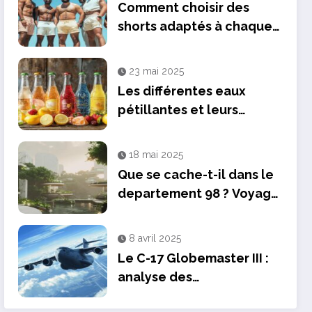
Comment choisir des
shorts adaptés à chaque
morphologie masculine
23 mai 2025
Les différentes eaux
pétillantes et leurs
atouts santés
18 mai 2025
Que se cache-t-il dans le
departement 98 ? Voyage
au cœur des temples
polynesiens
8 avril 2025
Le C-17 Globemaster III :
analyse des
ameliorations de ses