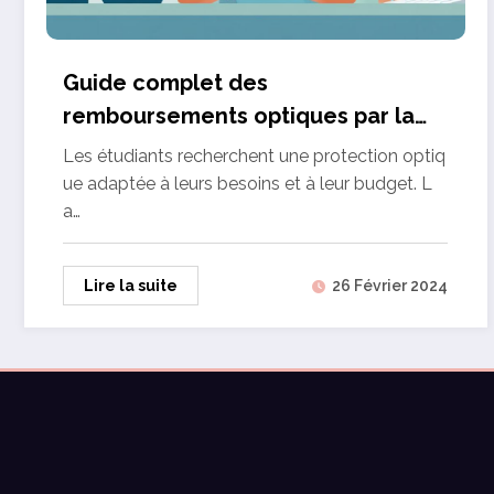
Guide complet des
remboursements optiques par la
Mutuelle LMDE pour étudiants
Les étudiants recherchent une protection optiq
ue adaptée à leurs besoins et à leur budget. L
a…
Lire la suite
26 Février 2024